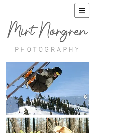
Mirt Norgren
P H O T O G R A P H Y